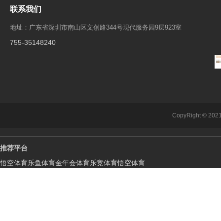
联系我们
地址：广东省深圳市南山区文创路344号现代服务园9层923室
755-35148240
CopyRight © 20
推荐平台
悟空体育
乐鱼体育
金年会体育
乐竞体育
悟空体育