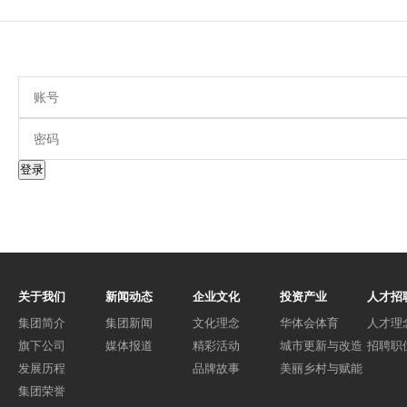
关于我们
新闻动态
企业文化
投资产业
人才招
集团简介
集团新闻
文化理念
华体会体育
人才理
旗下公司
媒体报道
精彩活动
城市更新与改造
招聘职
发展历程
品牌故事
美丽乡村与赋能
集团荣誉